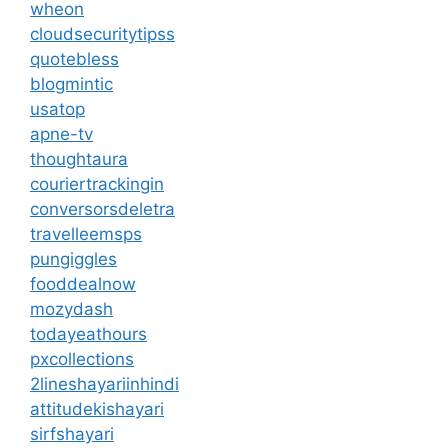
wheon
cloudsecuritytipss
quotebless
blogmintic
usatop
apne-tv
thoughtaura
couriertrackingin
conversorsdeletra
travelleemsps
pungiggles
fooddealnow
mozydash
todayeathours
pxcollections
2lineshayariinhindi
attitudekishayari
sirfshayari