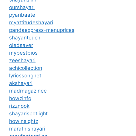
ourshayari
pyaribaate
myattitudeshayari
pandaexpress-menuprices
shayaritouch
oledsaver
mybestbios
zeeshayari
achicollection
lyricssongnet
akshayari
madmagazinee
howzinfo
rizznook
shayarispotlight
howinsightz
marathishayari