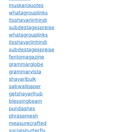
muskanquotes
whatagrouplinks
itsshayariinhindi
subdestagespreise
whatagrouplinks
itsshayariinhindi
subdestagespreise
fentomagazine
grammarglobe
grammarvista
shayaribulk
sabwallpaper
getshayarihub
blessingbeam
pundashes
phrasemesh
measurecrafted
socialsbutterfly