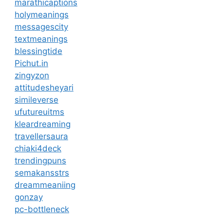
marathicaptions
holymeanings
messagescity
textmeanings
blessingtide
Pichut.in
zingyzon
attitudesheyari
simileverse
ufutureuitms
kleardreaming
travellersaura
chiaki4deck
trendingpuns
semakansstrs
dreammeaniing
gonzay
pc-bottleneck