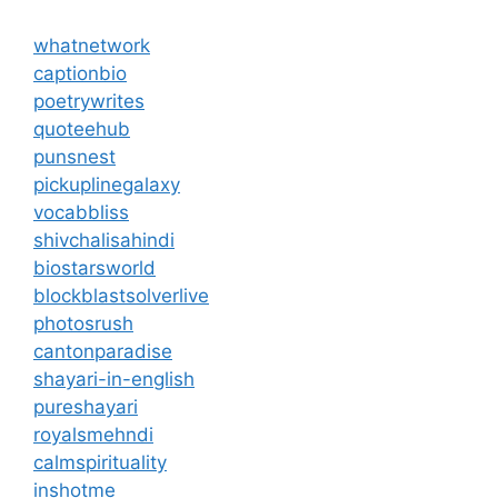
whatnetwork
captionbio
poetrywrites
quoteehub
punsnest
pickuplinegalaxy
vocabbliss
shivchalisahindi
biostarsworld
blockblastsolverlive
photosrush
cantonparadise
shayari-in-english
pureshayari
royalsmehndi
calmspirituality
inshotme