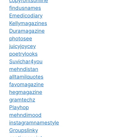
copyfontsonline
findusnames
Emedicodiary
Kellymagazines
Duramagazine
photosee
juicyjoycey
poetrylooks
Suvichar4you
mehndistan
alltamilquotes
favomagazine
hegmagazine
gramtechz
Playhop
mehndimood
instagramnamestyle
Groupslinky