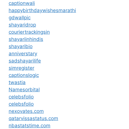
captionwali
happybirthdaywishesmarathi
gdwallpic
shayaridrop
couriertrackingsin
shayariinhindis
shayaribio
anniverstary
sadshayarilife
simregister
captionslogic
twastia
Namesorbital
celebsfolio
celebsfolio
nexovates.com
qatarvissastatus.com
nbastatstime.com