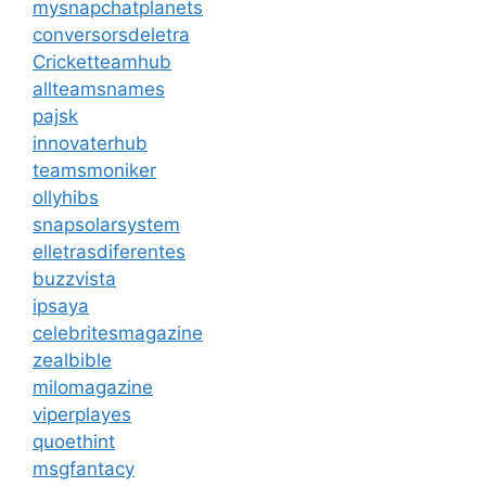
mysnapchatplanets
conversorsdeletra
Cricketteamhub
allteamsnames
pajsk
innovaterhub
teamsmoniker
ollyhibs
snapsolarsystem
elletrasdiferentes
buzzvista
ipsaya
celebritesmagazine
zealbible
milomagazine
viperplayes
quoethint
msgfantacy