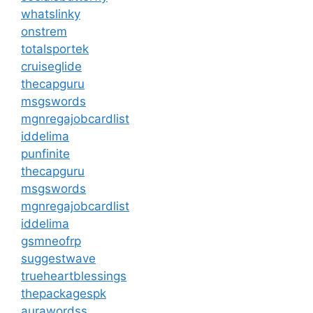
whatslinky
onstrem
totalsportek
cruiseglide
thecapguru
msgswords
mgnregajobcardlist
iddelima
punfinite
thecapguru
msgswords
mgnregajobcardlist
iddelima
gsmneofrp
suggestwave
trueheartblessings
thepackagespk
aurawordss