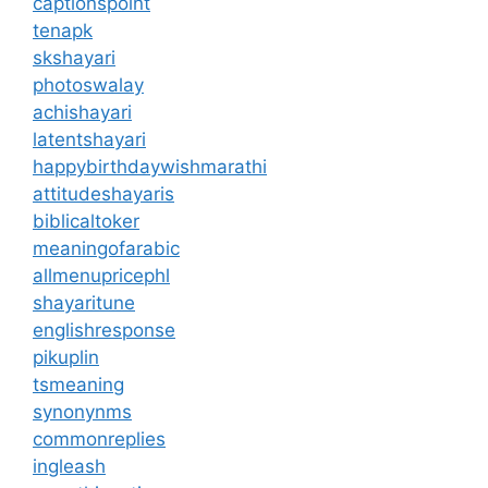
captionspoint
tenapk
skshayari
photoswalay
achishayari
latentshayari
happybirthdaywishmarathi
attitudeshayaris
biblicaltoker
meaningofarabic
allmenupricephl
shayaritune
englishresponse
pikuplin
tsmeaning
synonynms
commonreplies
ingleash