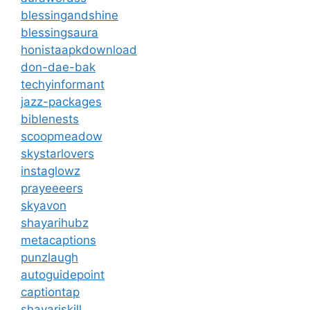
blessingandshine
blessingsaura
honistaapkdownload
don-dae-bak
techyinformant
jazz-packages
biblenests
scoopmeadow
skystarlovers
instaglowz
prayeeeers
skyavon
shayarihubz
metacaptions
punzlaugh
autoguidepoint
captiontap
shayariskill